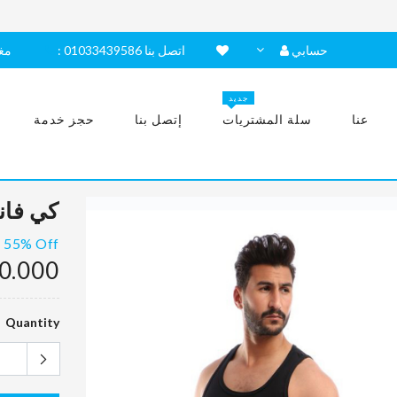
حسابي
: اتصل بنا 01033439586
مغ
جديد
عنا
سلة المشتريات
إتصل بنا
حجز خدمة
كي فان
55% Off
0.000
Quantity