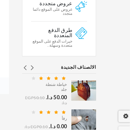
Featured
عروض متجددة
WHY
عروض على الموقع دائما
WE
متجدد
CHOOSE
طرق الدفع
Shipping
المتعددة
&
خيرات الدفع على الموقع
Return
متعددة وسهلة .
Secure
Shopping
الالصناف الجديدة
Gallary
Affiliates
خياطة شنطة
ي كلين
جلد
Contacts
.‏
EGP45.10
STORE
50.00 د.ا.‏
EGP50.10
INFORMATION
د.ا.‏
 دراي
Multikart
رفأ
Demo
.‏
0.00 د.ا.‏
EGP95.10
EGP0.10 د.ا.‏
Store,