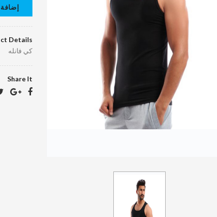
إضافة 
ct Details
كي فانله
Share It
كرافته دراي
كلين
40.00 د.ا.‏
EGP40.10
د.ا.‏
بالطو جلد دراي
كلين
400.00 د.ا.‏