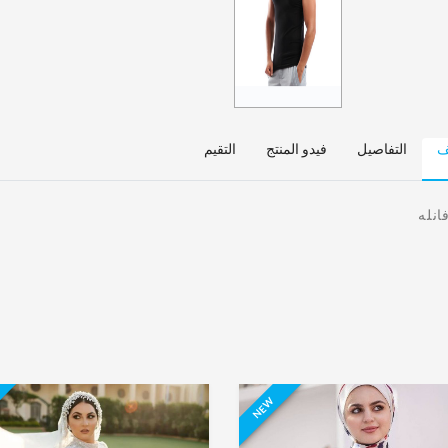
EGP400.10 د.ا.‏
بالطو دراي كلين
150.00 د.ا.‏
EGP150.10 د.ا.‏
ف
التفاصيل
فيدو المنتج
التقيم
بنتكور دراي
كلين
45.00 د.ا.‏
EGP45.10
انله
د.ا.‏
NEW