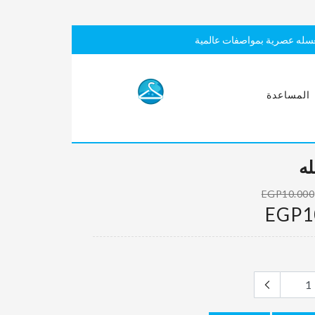
سله عصرية بمواصفات عالمية
المساعدة
له
EGP10.000
EGP1