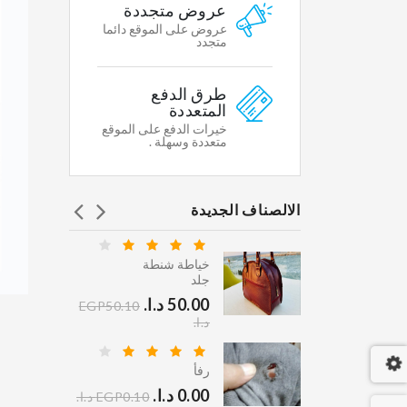
Featured
عروض متجددة
WHY
عروض على الموقع دائما
WE
متجدد
CHOOSE
طرق الدفع
Shipping
المتعددة
&
خيرات الدفع على الموقع
Return
متعددة وسهلة .
Secure
Shopping
الالصناف الجديدة
Gallary
Affiliates
خياطة شنطة
ي كلين
جلد
Contacts
.‏
EGP45.10
STORE
50.00 د.ا.‏
EGP50.10
INFORMATION
د.ا.‏
 دراي
Multikart
رفأ
Demo
.‏
0.00 د.ا.‏
EGP95.10
EGP0.10 د.ا.‏
Store,