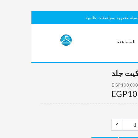
سله عصرية بمواصفات عالمية
المساعدة
يت جلد
EGP100.000
EGP10