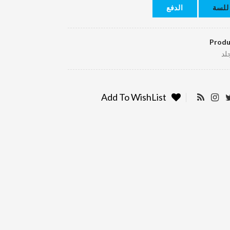
للسة
الدفع
Produ
لد
Add To WishList