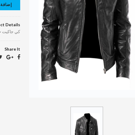
إضافة 
ct Details
كي جاكيت ج
Share It
كرافته دراي
كلين
40.00 د.ا.‏
EGP40.10
د.ا.‏
بالطو جلد دراي
كلين
400.00 د.ا.‏