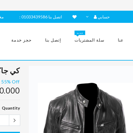
حسابي
: اتصل بنا 01033439586
مغ
جديد
عنا
سلة المشتريات
إتصل بنا
حجز خدمة
كي جاك
55% Off
0.000
Quantity