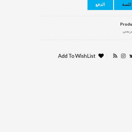
للسة
الدفع
Produ
ريمي
Add To WishList