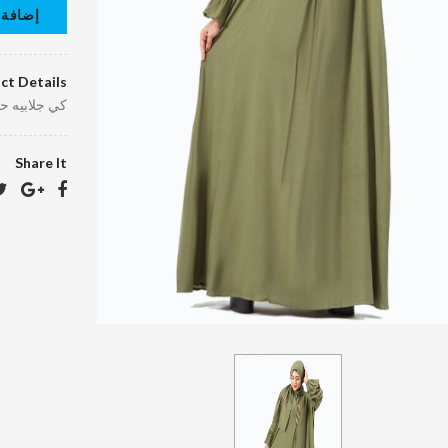
إضافة 
ct Details
كي جلابيه ح
Share It
كرافته دراي
كلين
40.00 د.ا.‏
EGP40.10
د.ا.‏
بالطو جلد دراي
كلين
400.00 د.ا.‏