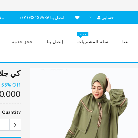
حسابي
: اتصل بنا 01033439586
مغ
جديد
عنا
سلة المشتريات
إتصل بنا
حجز خدمة
كي جلا
55% Off
0.000
Quantity