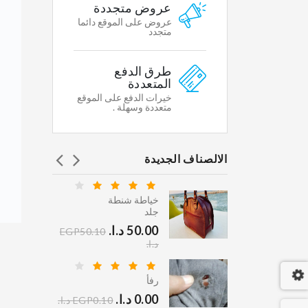
Featured
عروض متجددة
WHY
عروض على الموقع دائما
WE
متجدد
CHOOSE
طرق الدفع
Shipping
المتعددة
&
خيرات الدفع على الموقع
Return
متعددة وسهلة .
Secure
Shopping
الالصناف الجديدة
Gallary
Affiliates
خياطة شنطة
ي كلين
جلد
Contacts
.‏
EGP45.10
STORE
50.00 د.ا.‏
EGP50.10
INFORMATION
د.ا.‏
 دراي
Multikart
رفأ
Demo
.‏
0.00 د.ا.‏
EGP95.10
EGP0.10 د.ا.‏
Store,