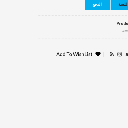
للسة
الدفع
Produ
يمي
Add To WishList