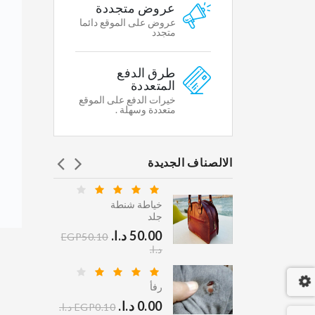
Featured
عروض متجددة
WHY
عروض على الموقع دائما
WE
متجدد
CHOOSE
طرق الدفع
Shipping
المتعددة
&
خيرات الدفع على الموقع
Return
متعددة وسهلة .
Secure
Shopping
الالصناف الجديدة
Gallary
Affiliates
خياطة شنطة
ي كلين
جلد
Contacts
.‏
EGP45.10
STORE
50.00 د.ا.‏
EGP50.10
INFORMATION
د.ا.‏
 دراي
Multikart
رفأ
Demo
.‏
0.00 د.ا.‏
EGP95.10
EGP0.10 د.ا.‏
Store,