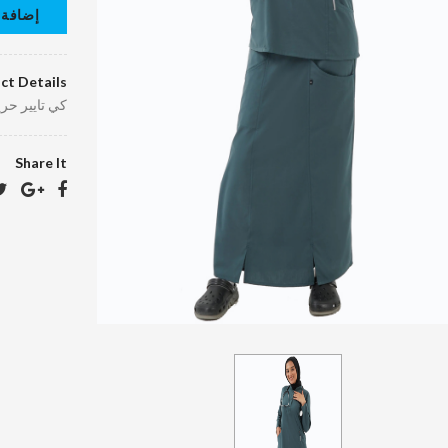
إضافة 
ct Details
كي تايير حر
Share It
كرافته دراي
كلين
40.00 د.ا.‏
EGP40.10
د.ا.‏
بالطو جلد دراي
كلين
400.00 د.ا.‏