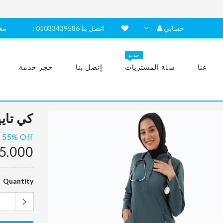
حسابي
: اتصل بنا 01033439586
مغ
جديد
عنا
سلة المشتريات
إتصل بنا
حجز خدمة
كي تاي
55% Off
5.000
Quantity