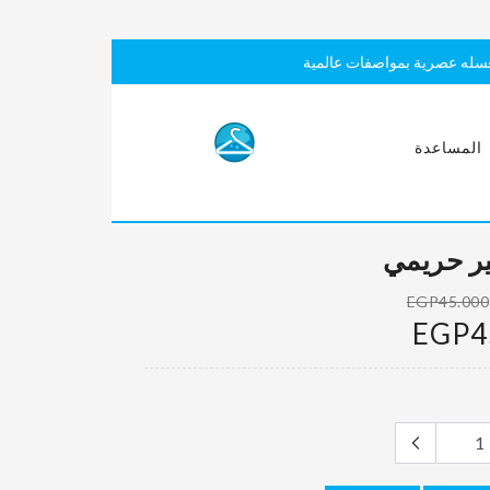
سله عصرية بمواصفات عالمية
المساعدة
ير حريمي
EGP45.000
EGP4